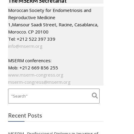
The MSERM Secretariat
Moroccan Society for Endometriosis and
Reproductive Medicine
1,Mansour Saadi Street, Racine, Casablanca,
Morocco. CP 20100
Tel: +212 522 397 339
info@mserm.org
MSERM conferences:
Mob: +212 669 856 255
www.mserm-congress.org
mserm-congress@mserm.org
Recent Posts
MSERM- Professional Diploma in Imaging of