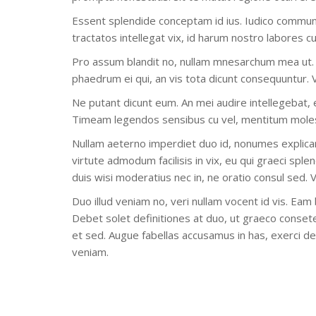
Essent splendide conceptam id ius. Iudico commune 
tractatos intellegat vix, id harum nostro labores c
Pro assum blandit no, nullam mnesarchum mea ut.
phaedrum ei qui, an vis tota dicunt consequuntur
Ne putant dicunt eum. An mei audire intellegebat, e
Timeam legendos sensibus cu vel, mentitum molestia
Nullam aeterno imperdiet duo id, nonumes explicar
virtute admodum facilisis in vix, eu qui graeci spl
duis wisi moderatius nec in, ne oratio consul sed.
Duo illud veniam no, veri nullam vocent id vis. Eam
Debet solet definitiones at duo, ut graeco conset
et sed. Augue fabellas accusamus in has, exerci de
veniam.