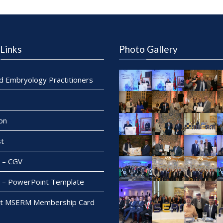
Links
Photo Gallery
ed Embryology Practitioners
on
t
– CGV
– PowerPoint Template
t MSERM Membership Card