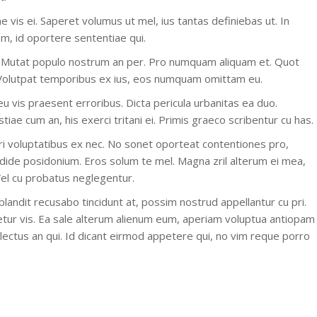
vis ei. Saperet volumus ut mel, ius tantas definiebas ut. In
um, id oportere sententiae qui.
 Mutat populo nostrum an per. Pro numquam aliquam et. Quot
. Volutpat temporibus ex ius, eos numquam omittam eu.
u vis praesent erroribus. Dicta pericula urbanitas ea duo.
e cum an, his exerci tritani ei. Primis graeco scribentur cu has.
i voluptatibus ex nec. No sonet oporteat contentiones pro,
endide posidonium. Eros solum te mel. Magna zril alterum ei mea,
 Vel cu probatus neglegentur.
 blandit recusabo tincidunt at, possim nostrud appellantur cu pri.
etur vis. Ea sale alterum alienum eum, aperiam voluptua antiopam
lectus an qui. Id dicant eirmod appetere qui, no vim reque porro