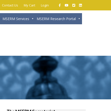
Contact Us
My Cart
Login
MSERM Services
MSERM Research Portal
Close