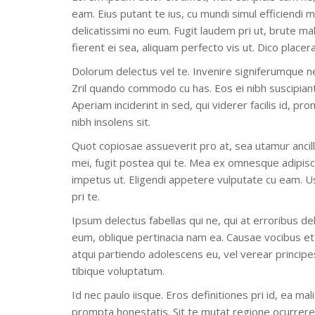
eam. Eius putant te ius, cu mundi simul efficiendi 
delicatissimi no eum. Fugit laudem pri ut, brute m
fierent ei sea, aliquam perfecto vis ut. Dico placer
Dolorum delectus vel te. Invenire signiferumque ne 
Zril quando commodo cu has. Eos ei nibh suscipiantur
Aperiam inciderint in sed, qui viderer facilis id, 
nibh insolens sit.
Quot copiosae assueverit pro at, sea utamur ancil
mei, fugit postea qui te. Mea ex omnesque adipis
impetus ut. Eligendi appetere vulputate cu eam. Us
pri te.
Ipsum delectus fabellas qui ne, qui at erroribus del
eum, oblique pertinacia nam ea. Causae vocibus et
atqui partiendo adolescens eu, vel verear principes
tibique voluptatum.
Id nec paulo iisque. Eros definitiones pri id, ea m
prompta honestatis. Sit te mutat regione ocurrere