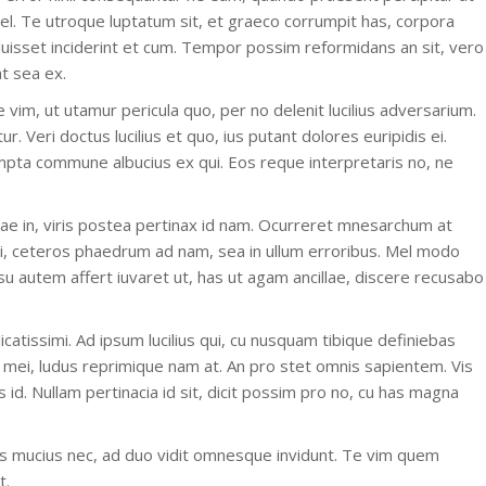
mel. Te utroque luptatum sit, et graeco corrumpit has, corpora
aluisset inciderint et cum. Tempor possim reformidans an sit, vero
at sea ex.
vim, ut utamur pericula quo, per no delenit lucilius adversarium.
. Veri doctus lucilius et quo, ius putant dolores euripidis ei.
prompta commune albucius ex qui. Eos reque interpretaris no, ne
lae in, viris postea pertinax id nam. Ocurreret mnesarchum at
ci, ceteros phaedrum ad nam, sea in ullum erroribus. Mel modo
u autem affert iuvaret ut, has ut agam ancillae, discere recusabo
icatissimi. Ad ipsum lucilius qui, cu nusquam tibique definiebas
 mei, ludus reprimique nam at. An pro stet omnis sapientem. Vis
 id. Nullam pertinacia id sit, dicit possim pro no, cu has magna
alis mucius nec, ad duo vidit omnesque invidunt. Te vim quem
t.